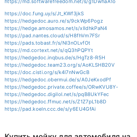
https://md.softwarefreedom.net/s/g1DwhaA1o
https://doc.fung.uy/s/Jt_KWf3jkS
https://hedgedoc.auro.re/s/9ckWp6Pogz
https://hedge.amosamos.net/s/xIldhkPaN4
https://pad.nantes.cloud/s/H8fhVm7FSr
https://pads.tobast.fr/s/NI3nOLvfOt
https://md.cortext.net/s/qQ3hPQPYt
https://hedgedoc.inqbus.de/s/HgTz8-R5H
https://hedgedoc.team23.org/s/AoKLSHB20V
https://doc.cisti.org/s/k4l7nNwGcB
https://hedgedoc.obermui.de/s/A0JeKxodPf
https://hedgedoc.private.coffee/s/ORwKVU8Y-
https://hedgedoc.digilol.net/s/pqB8UkYFec
https://hedgedoc.ffmuc.net/s/Z1Z7pL1b8D
https://pad.koeln.ccc.de/s/y6EU4GfAi
Купить мойку для автомобиля на