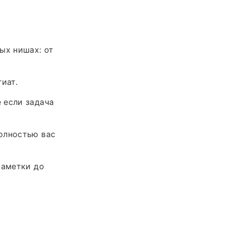
ых нишах: от
иат.
 если задача
олностью вас
заметки до