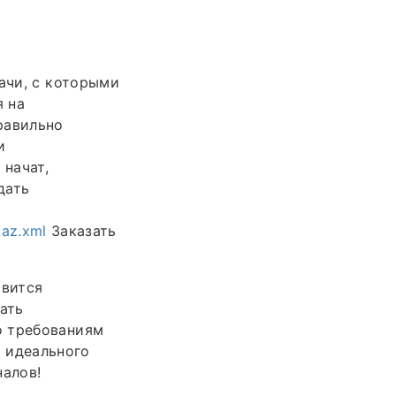
ачи, с которыми
я на
равильно
и
начат,
дать
kaz.xml
Заказать
овится
ать
о требованиям
я идеального
налов!