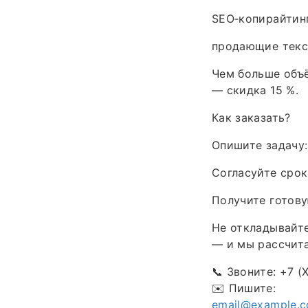
SEO‑копирайтинг
продающие текст
Чем больше объё
— скидка 15 %.
Как заказать?
Опишите задачу:
Согласуйте срок
Получите готову
Не откладывайте
— и мы рассчита
📞 Звоните: +7 (
✉️ Пишите:
email@example.