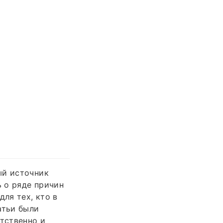
ый источник
 о ряде причин
ля тех, кто в
атьи были
етственно и