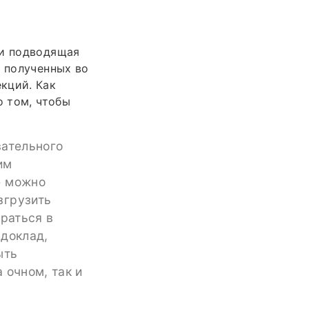
 и подводящая
, полученных во
кций. Как
о том, чтобы
вательного
им
е можно
згрузить
браться в
 доклад,
ыть
 очном, так и