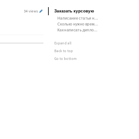
Заказать курсовую
34 views
Написание статьи на заказ цена
Сколько нужно времени чтобы написать диплом
Как написать диплом за 2 недели
Expand all
Back to top
Go to bottom