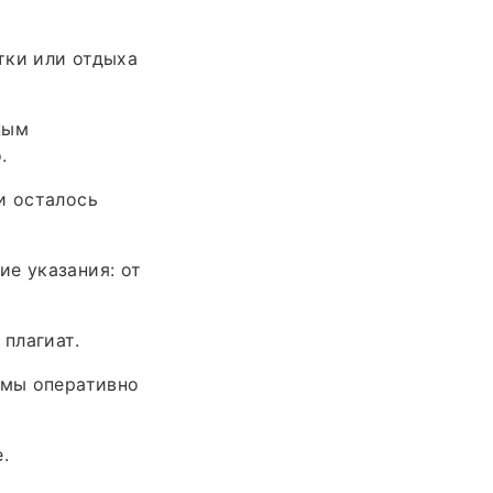
тки или отдыха
ным
.
и осталось
е указания: от
 плагиат.
 мы оперативно
.