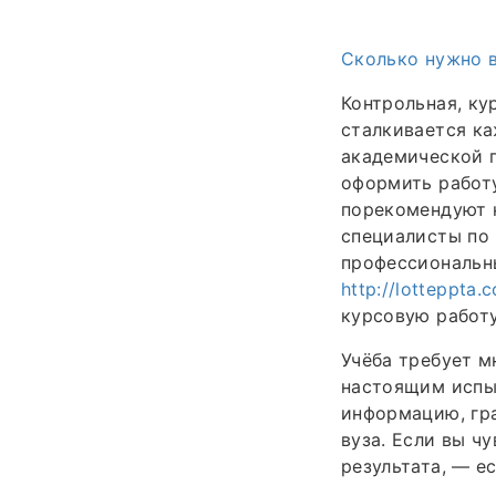
Сколько нужно 
Контрольная, ку
сталкивается к
академической п
оформить работу
порекомендуют н
специалисты по 
профессиональн
http://lotteppta
курсовую работу
Учёба требует м
настоящим испы
информацию, гр
вуза. Если вы чу
результата, — е