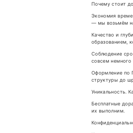
Почему стоит д
Экономия времен
— мы возьмём на
Качество и глуб
образованием, к
Соблюдение срок
совсем немного 
Оформление по Г
структуры до шр
Уникальность. К
Бесплатные дора
их выполним.
Конфиденциально