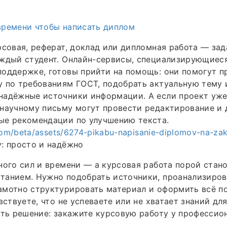
времени чтобы написать диплом
рсовая, реферат, доклад или дипломная работа — зад
аждый студент. Онлайн-сервисы, специализирующиес
оддержке, готовы прийти на помощь: они помогут п
 по требованиям ГОСТ, подобрать актуальную тему 
адёжные источники информации. А если проект уже 
научному письму могут провести редактирование и 
ые рекомендации по улучшению текста.
.com/beta/assets/6274-pikabu-napisanie-diplomov-na-za
: просто и надёжно
ного сил и времени — а курсовая работа порой стан
танием. Нужно подобрать источники, проанализиров
амотно структурировать материал и оформить всё п
вствуете, что не успеваете или не хватает знаний дл
сть решение: закажите курсовую работу у профессио