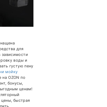
снащена
редства для
в зависимости
ировку воды и
вать густую пену
ни мойку
е на OZON по
нт, бонусы,
выгодным ценам!
уляторный
 цены, быстрая
упить