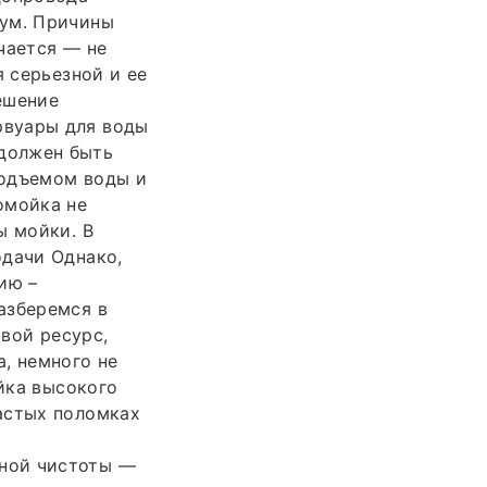
шум. Причины
чается — не
я серьезной и ее
решение
рвуары для воды
должен быть
подъемом воды и
омойка не
ы мойки. В
одачи Однако,
ию –
азберемся в
свой ресурс,
, немного не
ойка высокого
астых поломках
ной чистоты —