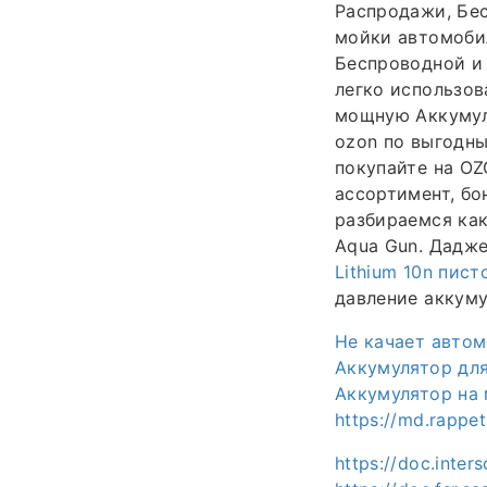
Распродажи, Бе
мойки автомобил
Беспроводной и 
легко использов
мощную Аккумул
ozon по выгодны
покупайте на OZ
ассортимент, бо
разбираемся как
Aqua Gun. Дадже
Lithium 10n пис
давление аккуму
Не качает авто
Аккумулятор дл
Аккумулятор на
https://md.rappe
https://doc.inter