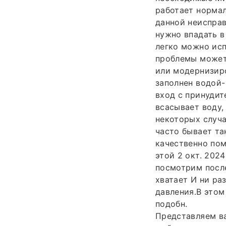
работает норма
данной неисправ
нужно впадать в
легко можно испр
проблемы может
или модернизир
заполнен водой-
вход с принудит
всасывает воду,
некоторых случа
часто бывает та
качественно пом
этой 2 окт. 202
посмотрим после
хватает И ни ра
давления.В этом
подобн.
Представляем в