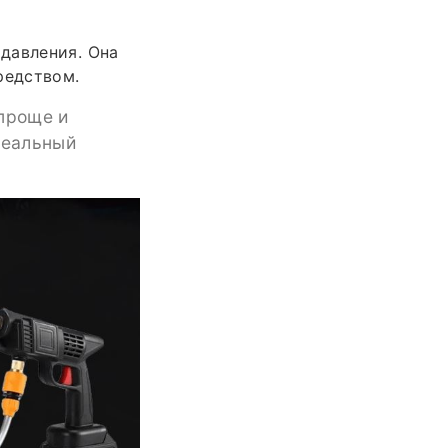
давления. Она
редством.
 проще и
деальный