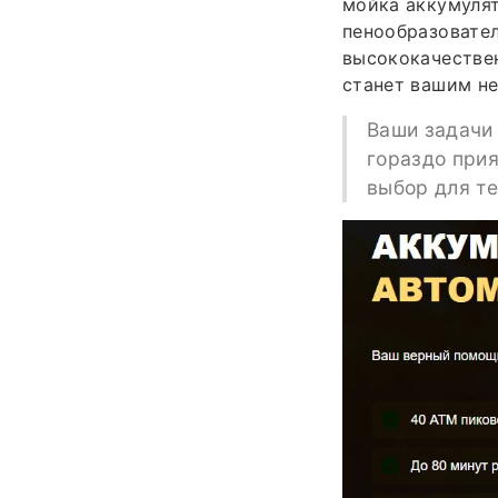
мойка аккумуля
пенообразовател
высококачествен
станет вашим н
Ваши задачи 
гораздо прия
выбор для те