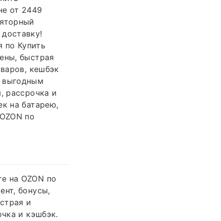
не от 2449
ляторный
 доставку!
 по Купить
ены, быстрая
оваров, кешбэк
о выгодным
, рассрочка и
ек на батарею,
 OZON по
те на OZON по
ент, бонусы,
страя и
очка и кэшбэк.