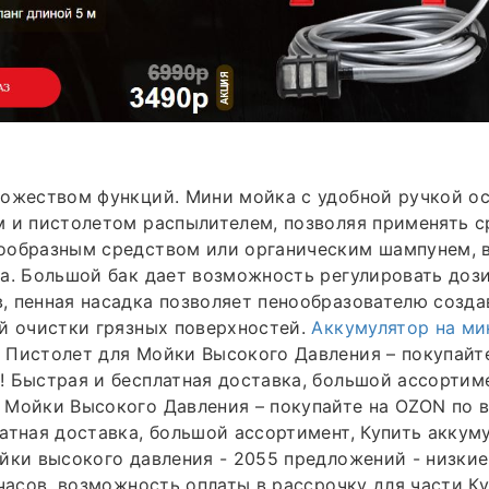
ножеством функций. Мини мойка с удобной ручкой о
 и пистолетом распылителем, позволяя применять с
ообразным средством или органическим шампунем, 
а. Большой бак дает возможность регулировать доз
 пенная насадка позволяет пенообразователю созда
й очистки грязных поверхностей.
Аккумулятор на ми
 Пистолет для Мойки Высокого Давления – покупайт
 Быстрая и бесплатная доставка, большой ассортиме
 Мойки Высокого Давления – покупайте на OZON по 
атная доставка, большой ассортимент, Купить аккум
йки высокого давления - 2055 предложений - низкие
 часов, возможность оплаты в рассрочку для части К