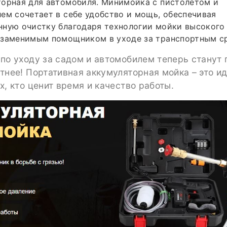
торная для автомобиля. Минимойка с пистолетом и
ем сочетает в себе удобство и мощь, обеспечивая
ную очистку благодаря технологии мойки высокого 
езаменимым помощником в уходе за транспортным с
по уходу за садом и автомобилем теперь станут
тнее! Портативная аккумуляторная мойка – это и
х, кто ценит время и качество работы.