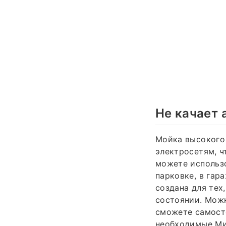
Не качает 
Мойка высокого 
электросетям, ч
можете использо
парковке, в гар
создана для тех
состоянии. Можн
сможете самост
необходимые Мин