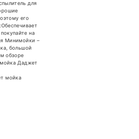
спылитель для
Хорошие
поэтому его
 :Обеспечивает
покупайте на
ля Минимойки –
вка, большой
ем обзоре
имойка Даджет
ет мойка