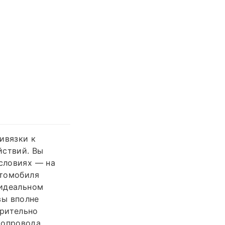
ивязки к
йствий. Вы
условиях — на
втомобиля
 идеальном
вы вполне
арительно
допровода