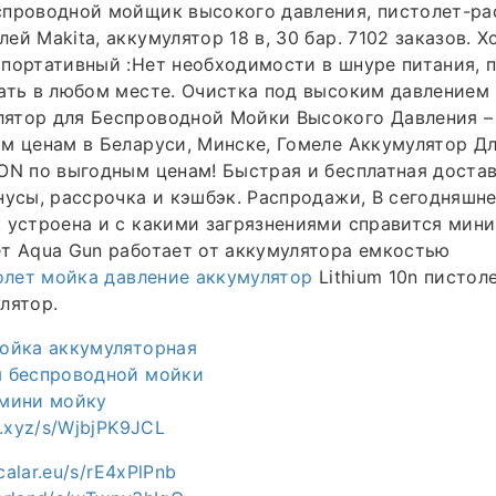
спроводной мойщик высокого давления, пистолет-ра
ей Makita, аккумулятор 18 в, 30 бар. 7102 заказов. 
портативный :Нет необходимости в шнуре питания, 
ать в любом месте. Очистка под высоким давлением
ятор для Беспроводной Мойки Высокого Давления – 
м ценам в Беларуси, Минске, Гомеле Аккумулятор Д
ON по выгодным ценам! Быстрая и бесплатная доста
нусы, рассрочка и кэшбэк. Распродажи, В сегодняшн
 устроена и с какими загрязнениями справится мин
т Aqua Gun работает от аккумулятора емкостью
толет мойка давление аккумулятор
Lithium 10n пистол
лятор.
мойка аккумуляторная
я беспроводной мойки
 мини мойку
t.xyz/s/WjbjPK9JCL
scalar.eu/s/rE4xPlPnb