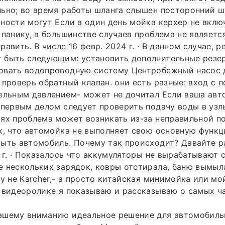
льно; во время работы шланга слышен посторонний 
ности могут Если в один день мойка керхер не вклю
 панику, в большинстве случаев проблема не являетс
авить. В числе 16 февр. 2024 г. · В данном случае, 
 быть следующим: установить дополнительные резе
овать водопроводную систему Центробежный насос 
 проверь обратный клапан. они есть разные: вход с 
ельным давлением- может не дочитал Если ваша авт
 первым делом следует проверить подачу воды в узл
ях проблема может возникать из-за неправильной п
к, что автомойка не выполняет свою основную функц
ыть автомобиль. Почему так происходит? Давайте р
4 г. · Показалось что аккумуляторы не вырабатывают 
 нескольких зарядок, ковры отстирала, баню вымыла
зу не Karcher,- а просто китайская минимойка или м
 видеоролике я показываю и рассказываю о самых ч
ашему вниманию идеальное решение для автомобиль