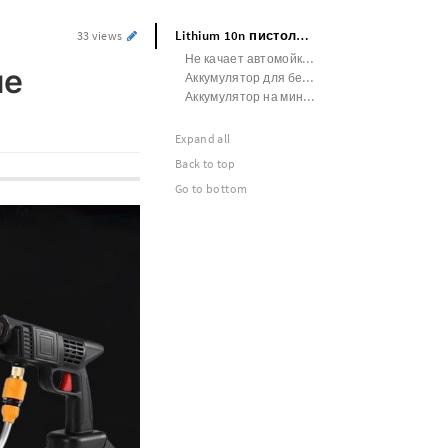
Lithium 10n пистолет мойка давление аккумулятор
33 views
Не качает автомойка аккумуляторная
ие
Аккумулятор для беспроводной мойки
Аккумулятор на мини мойку
Expand all
Back to top
Go to bottom