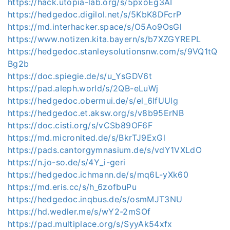
https://hack.utopia-lab.org/s/5pxoEg3AI
https://hedgedoc.digilol.net/s/5KbK8DFcrP
https://md.interhacker.space/s/O5Ao9OsGl
https://www.notizen.kita.bayern/s/b7XZGYREPL
https://hedgedoc.stanleysolutionsnw.com/s/9VQ1tQ
Bg2b
https://doc.spiegie.de/s/u_YsGDV6t
https://pad.aleph.world/s/2QB-eLuWj
https://hedgedoc.obermui.de/s/el_6lfUUlg
https://hedgedoc.et.aksw.org/s/v8b95ErNB
https://doc.cisti.org/s/vCSb89OF6F
https://md.micronited.de/s/BkrTJ9ExGl
https://pads.cantorgymnasium.de/s/vdY1VXLdO
https://n.jo-so.de/s/4Y_i-geri
https://hedgedoc.ichmann.de/s/mq6L-yXk60
https://md.eris.cc/s/h_6zofbuPu
https://hedgedoc.inqbus.de/s/osmMJT3NU
https://hd.wedler.me/s/wY2-2mSOf
https://pad.multiplace.org/s/SyyAk54xfx