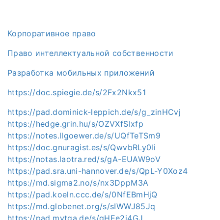
Корпоративное право
Право интеллектуальной собственности
Разработка мобильных приложений
https://doc.spiegie.de/s/2Fx2Nkx51
https://pad.dominick-leppich.de/s/g_zinHCvj
https://hedge.grin.hu/s/OZVXfSIxfp
https://notes.llgoewer.de/s/UQfTeTSm9
https://doc.gnuragist.es/s/QwvbRLy0li
https://notas.laotra.red/s/gA-EUAW9oV
https://pad.sra.uni-hannover.de/s/QpL-Y0Xoz4
https://md.sigma2.no/s/nx3DppM3A
https://pad.koeln.ccc.de/s/0NfEBmHjQ
https://md.globenet.org/s/sIWWJ85Jq
https://pad.mytga.de/s/gHEe2j4GJ