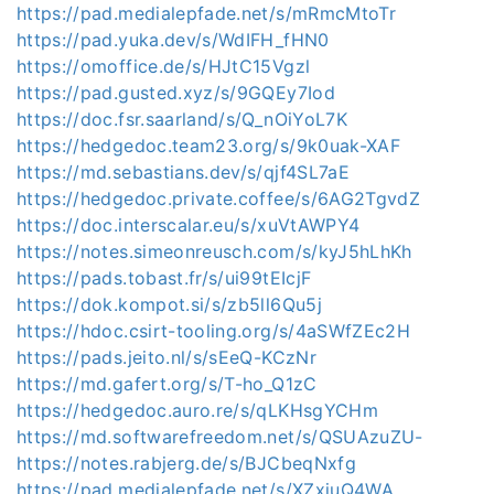
https://pad.medialepfade.net/s/mRmcMtoTr
https://pad.yuka.dev/s/WdIFH_fHN0
https://omoffice.de/s/HJtC15Vgzl
https://pad.gusted.xyz/s/9GQEy7Iod
https://doc.fsr.saarland/s/Q_nOiYoL7K
https://hedgedoc.team23.org/s/9k0uak-XAF
https://md.sebastians.dev/s/qjf4SL7aE
https://hedgedoc.private.coffee/s/6AG2TgvdZ
https://doc.interscalar.eu/s/xuVtAWPY4
https://notes.simeonreusch.com/s/kyJ5hLhKh
https://pads.tobast.fr/s/ui99tEIcjF
https://dok.kompot.si/s/zb5ll6Qu5j
https://hdoc.csirt-tooling.org/s/4aSWfZEc2H
https://pads.jeito.nl/s/sEeQ-KCzNr
https://md.gafert.org/s/T-ho_Q1zC
https://hedgedoc.auro.re/s/qLKHsgYCHm
https://md.softwarefreedom.net/s/QSUAzuZU-
https://notes.rabjerg.de/s/BJCbeqNxfg
https://pad.medialepfade.net/s/XZxiuQ4WA