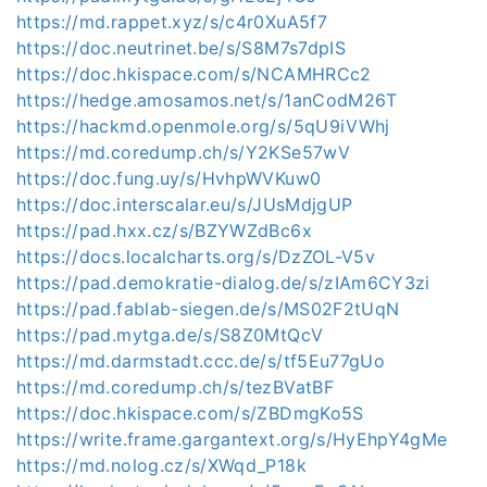
https://md.rappet.xyz/s/c4r0XuA5f7
https://doc.neutrinet.be/s/S8M7s7dpIS
https://doc.hkispace.com/s/NCAMHRCc2
https://hedge.amosamos.net/s/1anCodM26T
https://hackmd.openmole.org/s/5qU9iVWhj
https://md.coredump.ch/s/Y2KSe57wV
https://doc.fung.uy/s/HvhpWVKuw0
https://doc.interscalar.eu/s/JUsMdjgUP
https://pad.hxx.cz/s/BZYWZdBc6x
https://docs.localcharts.org/s/DzZOL-V5v
https://pad.demokratie-dialog.de/s/zIAm6CY3zi
https://pad.fablab-siegen.de/s/MS02F2tUqN
https://pad.mytga.de/s/S8Z0MtQcV
https://md.darmstadt.ccc.de/s/tf5Eu77gUo
https://md.coredump.ch/s/tezBVatBF
https://doc.hkispace.com/s/ZBDmgKo5S
https://write.frame.gargantext.org/s/HyEhpY4gMe
https://md.nolog.cz/s/XWqd_P18k